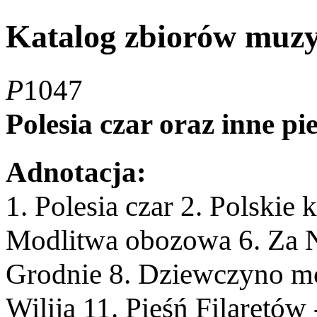
Katalog zbiorów muz
P
1047
Polesia czar oraz inne pi
Adnotacja:
1. Polesia czar 2. Polskie
Modlitwa obozowa 6. Za N
Grodnie 8. Dziewczyno mo
Wilija 11. Pieśń Filaretów