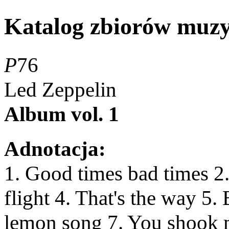
Katalog zbiorów muz
P
76
Led Zeppelin
Album vol. 1
Adnotacja:
1. Good times bad times 2
flight 4. That's the way 
lemon song 7. You shook m